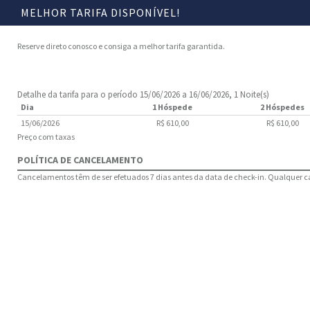
MELHOR TARIFA DISPONÍVEL!
Reserve direto conosco e consiga a melhor tarifa garantida.
Detalhe da tarifa para o período 15/06/2026 a 16/06/2026, 1 Noite(s)
Dia
1 Hóspede
2 Hóspedes
15/06/2026
R$ 610,00
R$ 610,00
Preço com taxas
POLÍTICA DE CANCELAMENTO
Cancelamentos têm de ser efetuados 7 dias antes da data de check-in. Qualquer ca