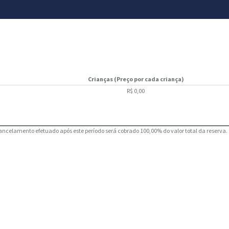
Crianças (Preço por cada criança)
R$ 0,00
ncelamento efetuado após este período será cobrado 100,00% do valor total da reserva.